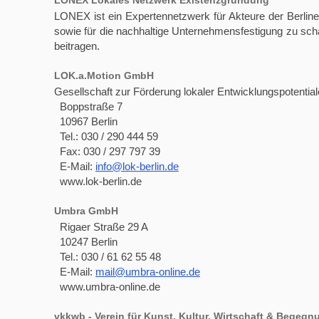
LONEX Lokales Netzwerk Existenzgründung
LONEX ist ein Expertennetzwerk für Akteure der Berline
sowie für die nachhaltige Unternehmensfestigung zu sch
beitragen.
LOK.a.Motion GmbH
Gesellschaft zur Förderung lokaler Entwicklungspotenti
Boppstraße 7
10967 Berlin
Tel.: 030 / 290 444 59
Fax: 030 / 297 797 39
E-Mail:
info@lok-berlin.de
www.lok-berlin.de
Umbra GmbH
Rigaer Straße 29 A
10247 Berlin
Tel.: 030 / 61 62 55 48
E-Mail:
mail@umbra-online.de
www.umbra-online.de
vkkwb - Verein für Kunst, Kultur, Wirtschaft & Begegnu