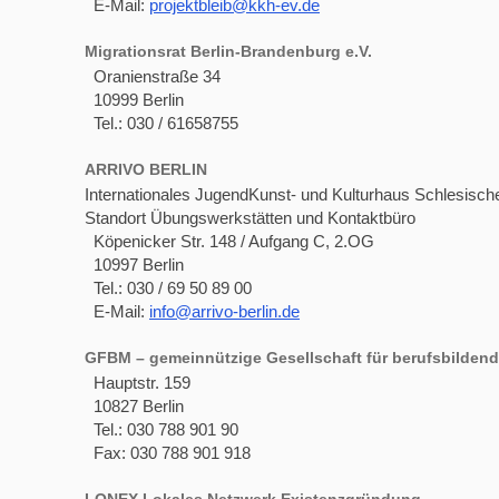
E-Mail:
projektbleib@kkh-ev.de
Migrationsrat Berlin-Brandenburg e.V.
Oranienstraße 34
10999 Berlin
Tel.: 030 / 61658755
ARRIVO BERLIN
Internationales JugendKunst- und Kulturhaus Schlesisch
Standort Übungswerkstätten und Kontaktbüro
Köpenicker Str. 148 / Aufgang C, 2.OG
10997 Berlin
Tel.: 030 / 69 50 89 00
E-Mail:
info@arrivo-berlin.de
GFBM – gemeinnützige Gesellschaft für berufsbild
Hauptstr. 159
10827 Berlin
Tel.: 030 788 901 90
Fax: 030 788 901 918